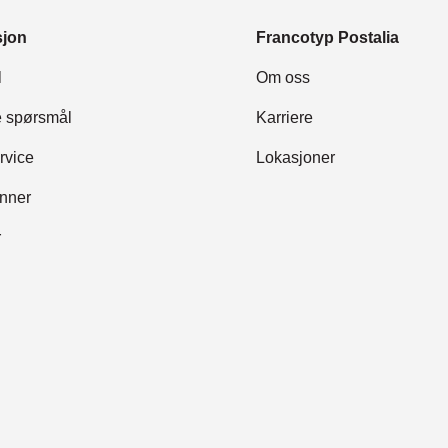
sjon
Francotyp Postalia
l
Om oss
te spørsmål
Karriere
rvice
Lokasjoner
inner
r