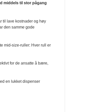
ed middels til stor pågang
r til lave kostnader og høy
g har den samme gode
te mid-size-ruller: Hver rull er
ktivt for de ansatte å bære,
 med en lukket dispenser