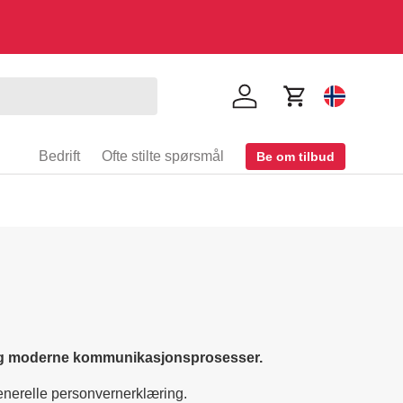
Logg inn
Handlekurv
Velg land 
Bedrift
Ofte stilte spørsmål
Be om tilbud
g og moderne kommunikasjonsprosesser.
enerelle personvernerklæring.