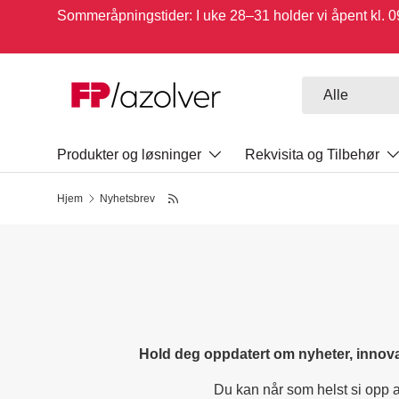
Sommeråpningstider: I uke 28–31 holder vi åpent kl.
Hopp til innhold
Søk
Type
Alle
Produkter og løsninger
Rekvisita og Tilbehør
Hjem
Nyhetsbrev
Hold deg oppdatert om nyheter, innov
Du kan når som helst si opp 