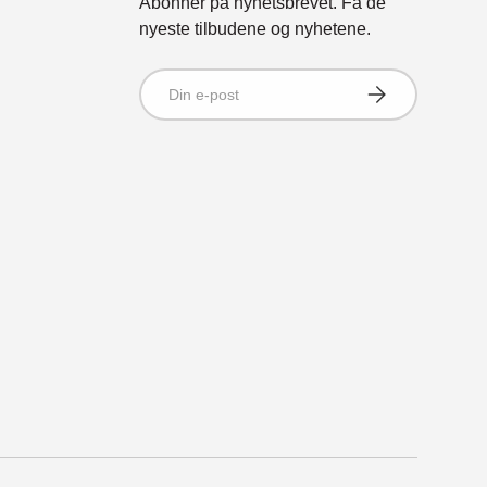
Abonner på nyhetsbrevet. Få de
nyeste tilbudene og nyhetene.
Din e-postadresse
Abonner