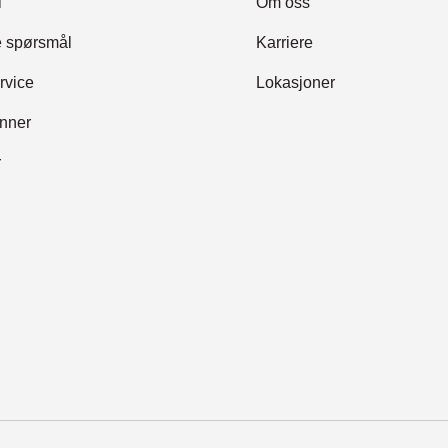
l
Om oss
te spørsmål
Karriere
rvice
Lokasjoner
inner
r