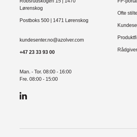
Robsrudskogen 15 | 1470
FP-porta
Lørenskog
Ofte stil
Postboks 500 | 1471 Lørenskog
Kundese
Produktf
kundesenter.no@azolver.com
Rådgive
+47 23 33 93 00
Man. - Tor. 08:00 - 16:00
Fre. 08:00 - 15:00
LinkedIn