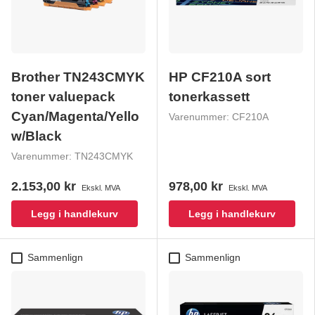
Brother TN243CMYK
HP CF210A sort
toner valuepack
tonerkassett
Cyan/Magenta/Yello
Varenummer:
CF210A
w/Black
Varenummer:
TN243CMYK
2.153,00 kr
978,00 kr
Ekskl. MVA
Ekskl. MVA
Legg i handlekurv
Legg i handlekurv
Sammenlign
Sammenlign