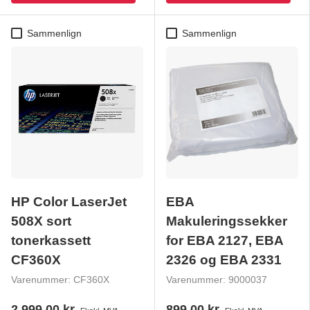
Sammenlign
Sammenlign
HP Color LaserJet
EBA
508X sort
Makuleringssekker
tonerkassett
for EBA 2127, EBA
CF360X
2326 og EBA 2331
Varenummer:
CF360X
Varenummer:
9000037
2.999,00 kr
899,00 kr