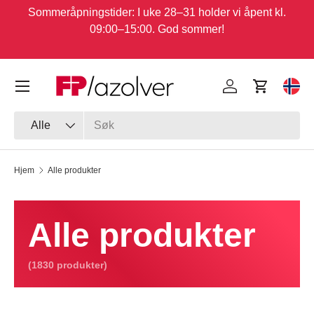
Sommeråpningstider: I uke 28–31 holder vi åpent kl.
Hopp til innhold
09:00–15:00. God sommer!
Meny
Logg inn
Handlekur
Velg
Søk
Type
Alle
Hjem
Alle produkter
Alle produkter
(1830 produkter)