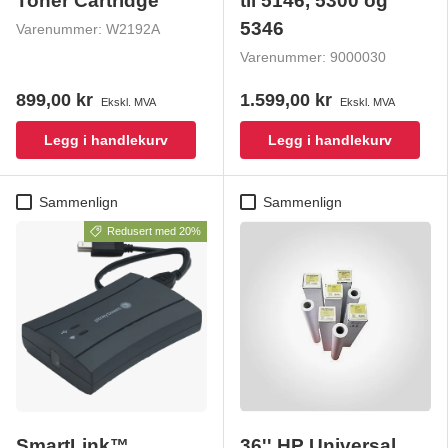
Toner Cartridge
til 5146, 5300 og
5346
Varenummer:
W2192A
Varenummer:
9000030
899,00 kr
1.599,00 kr
Ekskl. MVA
Ekskl. MVA
Legg i handlekurv
Legg i handlekurv
Sammenlign
Sammenlign
Redusert med 20%
SmartLink™
36'' HP Universal