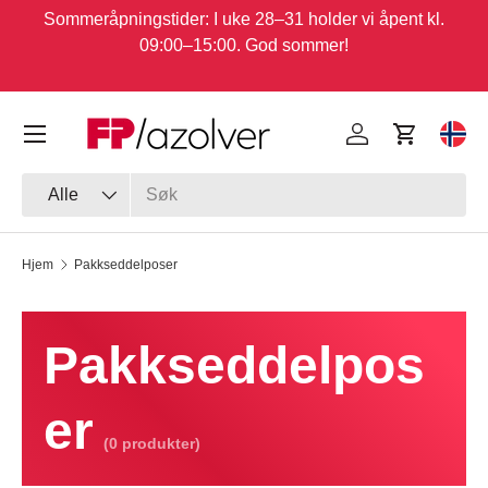
Sommeråpningstider: I uke 28–31 holder vi åpent kl.
Hopp til innhold
09:00–15:00. God sommer!
Meny
Logg inn
Handlekur
Velg
Søk
Type
Alle
Hjem
Pakkseddelposer
Pakkseddelpos
er
(0 produkter)