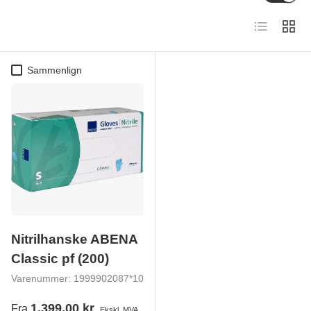
Produktliste
Produk
Sammenlign
Nitrilhanske ABENA
Classic pf (200)
Varenummer:
1999902087*10
1.399,00 kr
Fra
Ekskl. MVA