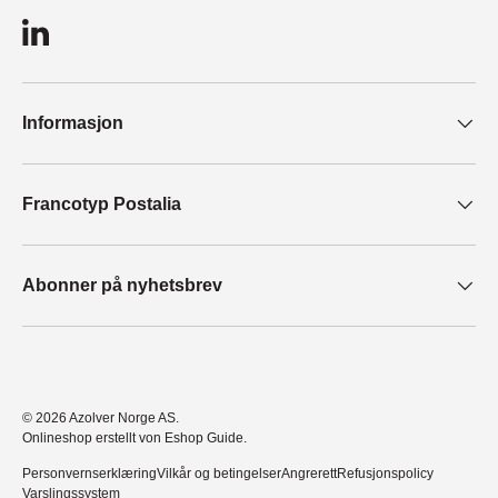
LinkedIn
Informasjon
Francotyp Postalia
Abonner på nyhetsbrev
© 2026
Azolver Norge AS
.
Onlineshop erstellt von Eshop Guide.
Personvernserklæring
Vilkår og betingelser
Angrerett
Refusjonspolicy
Varslingssystem